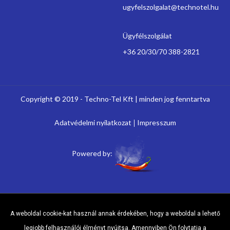
ugyfelszolgalat@technotel.hu
Ügyfélszolgálat
+36 20/30/70 388-2821
Copyright © 2019 - Techno-Tel Kft | minden jog fenntartva
Adatvédelmi nyilatkozat
Impresszum
Powered by:
A weboldal cookie-kat használ annak érdekében, hogy a weboldal a lehető
legjobb felhasználói élményt nyújtsa. Amennyiben Ön folytatja a