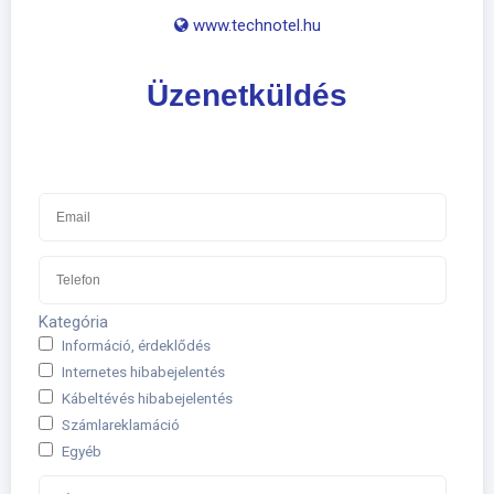
​
www.technotel.hu
Üzenetküldés
Kategória
Információ, érdeklődés
Internetes hibabejelentés
Kábeltévés hibabejelentés
Számlareklamáció
Egyéb