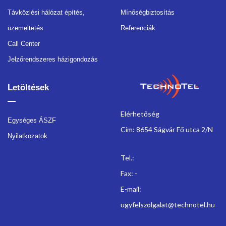
Távközlési hálózat építés,
Mínőségbiztosítás
üzemeltetés
Referenciák
Call Center
Jelzőrendszeres házigondozás
Letöltések
Elérhetőség
Egységes ÁSZF
Cím: 8654 Ságvár Fő utca 2/N
Nyilatkozatok
Tel.:
Fax: -
E-mail:
ugyfelszolgalat@technotel.hu