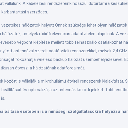
ciát vállalunk. A kábelezési rendszereink hosszú időtartamra készüln
 karbantartási szerződés.
g a vezetékes hálózatok helyett Önnek szüksége lehet olyan hálózat
i hálózatok, amelyek rádiófrekvenciás adatátvitelen alapulnak. A vez
n kevesebb végpont kiépítése mellett több felhasználó csatlakozhat 
rányított antennával szerelt adatátviteli rendszerekkel, melyek 2,4 G
tonságát fokozhatja wireless backup hálózat üzembehelyezésével. E
ikusan átveszi a hálózatának adatforgalmát.
özött is vállalják a mikrohullámú átviteli rendszerek kialakítását. S
llításait és optimalizálja az antennák közötti jeleket. Több esetben
is.
lósítása esetében is a minőségi szolgáltatásokra helyezi a han