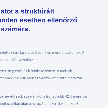
tot a struktúrált
minden esetben ellenőrző
 számára.
rendelkezésre különböző színű és méretű csatornák. A
ésére a környezethez.
dves megrendelőink rendelkezésére. A rack-ek
álisabb méretű rack szekrényeket ajánlja a hálózat
ég) méretű rack szekrénytől a legnagyobb 42 U méretűig
seit szállítás után a helyszínen szereljük össze. A