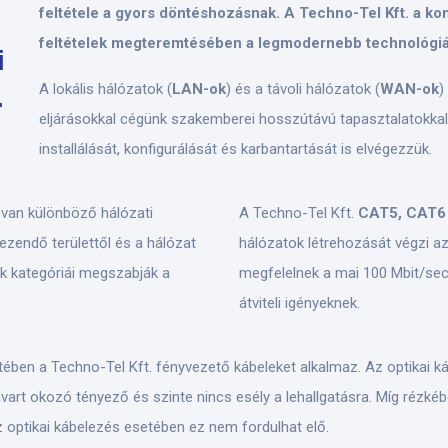
feltétele a gyors döntéshozásnak. A Techno-Tel Kft. a k
feltételek megteremtésében a legmodernebb technológiá
i
A lokális hálózatok (
LAN-ok
) és a távoli hálózatok (
WAN-ok
)
.
eljárásokkal cégünk szakemberei hosszútávú tapasztalatokkal
installálását, konfigurálását és karbantartását is elvégezzük.
 van különböző hálózati
A Techno-Tel Kft.
CAT5, CAT
zendő területtől és a hálózat
hálózatok létrehozását végzi a
lek kategóriái megszabják a
megfelelnek a mai 100 Mbit/sec
átviteli igényeknek.
ben a Techno-Tel Kft. fényvezető kábeleket alkalmaz. Az optikai k
vart okozó tényező és szinte nincs esély a lehallgatásra. Míg rézké
optikai kábelezés esetében ez nem fordulhat elő.