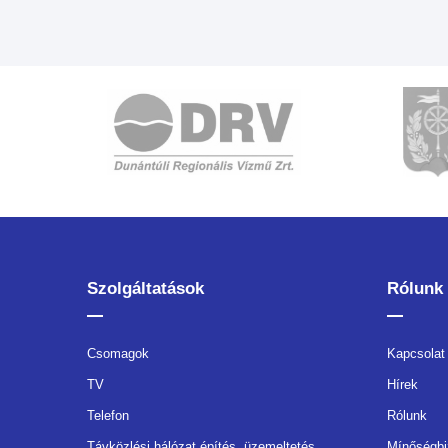
Szolgáltatások
Rólunk
Csomagok
Kapcsolat
TV
Hírek
Telefon
Rólunk
Távközlési hálózat építés, üzemeltetés
Mínőségbi