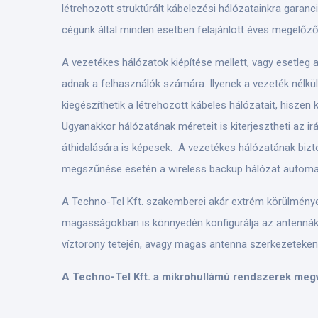
létrehozott struktúrált kábelezési hálózatainkra garan
cégünk által minden esetben felajánlott éves megelőző
A vezetékes hálózatok kiépítése mellett, vagy esetle
adnak a felhasználók számára. Ilyenek a vezeték nélkül
kiegészíthetik a létrehozott kábeles hálózatait, hisze
Ugyanakkor hálózatának méreteit is kiterjesztheti az i
áthidalására is képesek. A vezetékes hálózatának biz
megszűnése esetén a wireless backup hálózat automat
A Techno-Tel Kft. szakemberei akár extrém körülmények k
magasságokban is könnyedén konfigurálja az antennák beá
víztorony tetején, avagy magas antenna szerkezeteken 
A Techno-Tel Kft. a mikrohullámú rendszerek megva