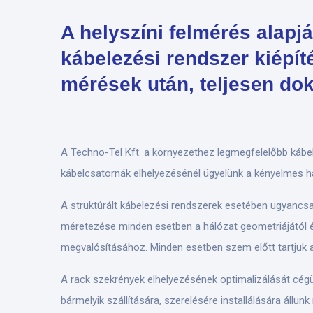
A helyszíni felmérés alapj
kábelezési rendszer kiépít
mérések után, teljesen do
A Techno-Tel Kft. a környezethez legmegfelelőbb kábel
kábelcsatornák elhelyezésénél ügyelünk a kényelmes ha
A struktúrált kábelezési rendszerek esetében ugyancs
méretezése minden esetben a hálózat geometriájától é
megvalósításához. Minden esetben szem előtt tartjuk 
A rack szekrények elhelyezésének optimalizálását cégü
bármelyik szállítására, szerelésére installálására állun