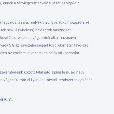
ek, ennek a tényleges megvalósulását szolgálja a
ok megvalósítására, melyek bizonyos fokú mozgásteret
eték nélküli (wireless) hálózatok hasznosan
hálózatához wireless végpontok alkalmazásával.
Hz vagy 5 GHz sávszélességgel több kilométer távolság
bben az esetben a vezetékes hálózati kapcsolat
zakembereink között található alpinista is, aki nagy
 végeztük már el ilyen adatátviteli rendszer telepítését
gsúlyt.