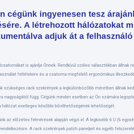
án cégünk ingyenesen tesz árajánla
ésére. A létrehozott hálózatokat 
kumentálva adjuk át a felhasználó
csatornákat is ajánlja Önnek. Rendkívül széles választékban állnak 
sználat feltételeire és a csatorna megfelelő ergonómikus illeszked
ak szükséges rack szekrények a legkülönbözőbb méretben állnak ke
s nagyságától függ. Cégünk minden esetben az Ön számára legoptim
a hálózat esetleges későbbi bővíthetőségének lehetőségét.
nk az előzetes felmérések alapján végzi el. A legkisebb 6 U (6 egys
k rendelkezésre. A rack szekrények patch paneljeit és egyéb felszerelé