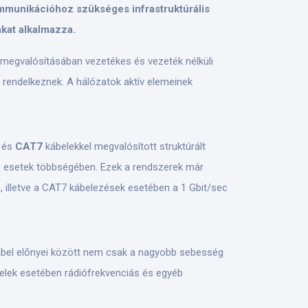
ommunikációhoz szükséges infrastruktúrális
kat alkalmazza.
 megvalósításában vezetékes és vezeték nélküli
 rendelkeznek. A hálózatok aktív elemeinek
6
és
CAT7
kábelekkel megvalósított struktúrált
z esetek többségében. Ezek a rendszerek már
, illetve a CAT7 kábelezések esetében a 1 Gbit/sec
ábel előnyei között nem csak a nagyobb sebesség
belek esetében rádiófrekvenciás és egyéb