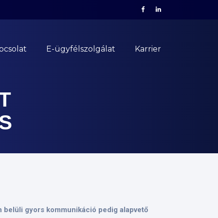
pcsolat
E-ügyfélszolgálat
Karrier
T
S
on belüli gyors kommunikáció pedig alapvető