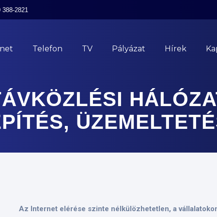
0 388-2821
rnet
Telefon
TV
Pályázat
Hírek
Ka
TÁVKÖZLÉSI HÁLÓZA
ÉPÍTÉS, ÜZEMELTETÉ
Az Internet elérése szinte nélkülözhetetlen, a vállalatok