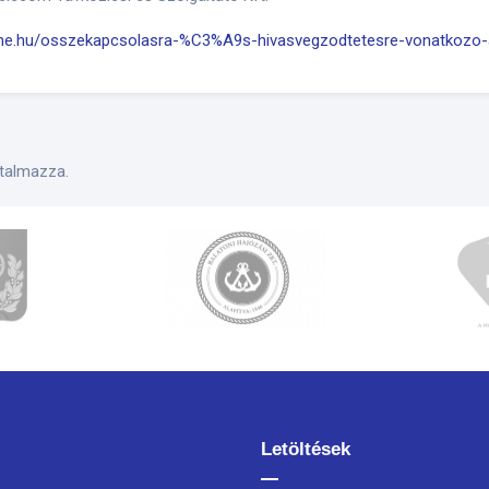
one.hu/osszekapcsolasra-%C3%A9s-hivasvegzodtetesre-vonatkozo-al
talmazza.
Letöltések