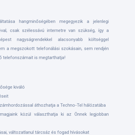
áltatása hangminőségében megegyezik a jelenlegi
éval, csak szélessávú internetre van szükség, így a
pest nagyságrendekkel alacsonyabb költséggel
em a megszokott telefonálási szokásain, sem rendjén
ő telefonszámait is megtarthatja!
nősége kiváló
éseit
 számhordozással áthozhatja a Techno-Tel hálózatába
gjaink közül választhatja ki az Önnek legjobban
ai, változatlanul tárcsáz és fogad hívásokat