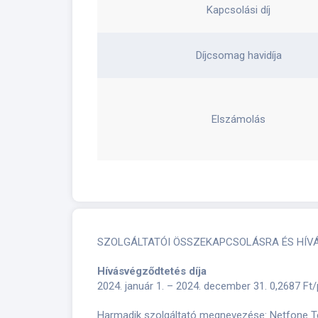
Kapcsolási díj
Díjcsomag havidíja
Elszámolás
SZOLGÁLTATÓI ÖSSZEKAPCSOLÁSRA ÉS HÍV
Hívásvégződtetés díja
2024. január 1. – 2024. december 31. 0,2687 Ft
Harmadik szolgáltató megnevezése: Netfone Te