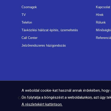
Csomagok
Kapcsolat
TV
Hírek
Telefon
Rólunk
Távközlési hálózat építés, üzemeltetés
Mínőségbi
Call Center
Referenci
Jelzőrendszeres házigondozás
A weboldal cookie-kat használ annak érdekében, hogy a
Ön folytatja a böngészést a weboldalunkon, azt úgy tek
Copyright © 2019 - Techno-Tel Kft | minden jog fenntartva
A részletekért kattintson.