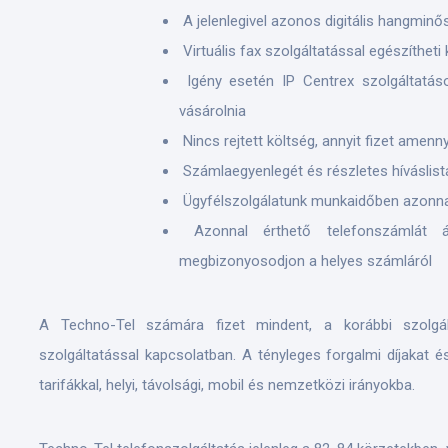
A jelenlegivel azonos digitális hangminő
Virtuális fax szolgáltatással egészítheti
Igény esetén IP Centrex szolgáltatáso
vásárolnia
Nincs rejtett költség, annyit fizet amenny
Számlaegyenlegét és részletes híváslist
Ügyfélszolgálatunk munkaidőben azonnal
Azonnal érthető telefonszámlát ál
megbizonyosodjon a helyes számláról
A Techno-Tel számára fizet mindent, a korábbi szolgá
szolgáltatással kapcsolatban. A tényleges forgalmi díjakat é
tarifákkal, helyi, távolsági, mobil és nemzetközi irányokba.