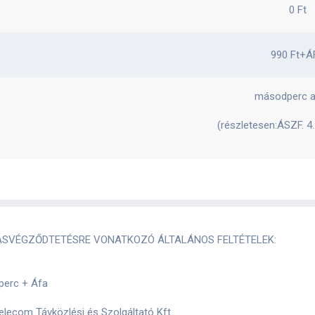
0 Ft
990 Ft+Á
másodperc a
(részletesen:ÁSZF. 4.
ÁSVÉGZŐDTETÉSRE VONATKOZÓ ÁLTALÁNOS FELTÉTELEK:
/perc + Áfa
lecom Távközlési és Szolgáltató Kft.