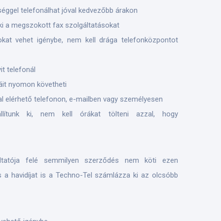
séggel telefonálhat jóval kedvezőbb árakon
 ki a megszokott fax szolgáltatásokat
kat vehet igénybe, nem kell drága telefonközpontot
it telefonál
áit nyomon követheti
 elérhető telefonon, e-mailben vagy személyesen
lítunk ki, nem kell órákat tölteni azzal, hogy
ltatója felé semmilyen szerződés nem köti ezen
s a havidíjat is a Techno-Tel számlázza ki az olcsóbb