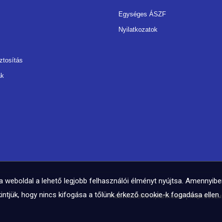
Egységes ÁSZF
Nyilatkozatok
ztosítás
ák
 weboldal a lehető legjobb felhasználói élményt nyújtsa. Amennyib
intjük, hogy nincs kifogása a tőlünk érkező cookie-k fogadása ellen.
Adatvédelmi nyilatkozat
Impressz