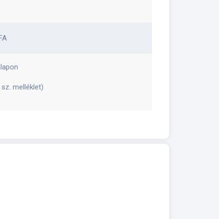
FA
lapon
 sz. melléklet)