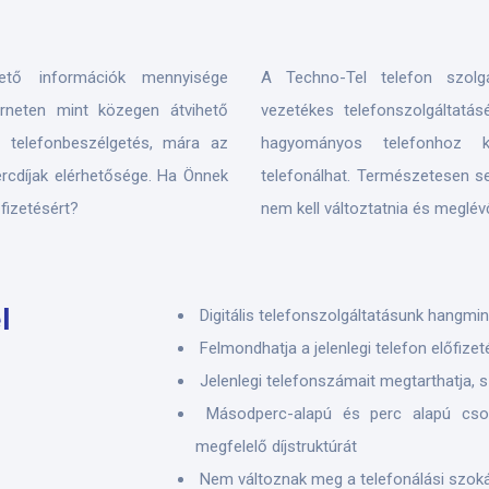
ető információk mennyisége
A Techno-Tel telefon szolg
rneten mint közegen átvihető
vezetékes telefonszolgáltatás
 telefonbeszélgetés, mára az
hagyományos telefonhoz ké
ercdíjak elérhetősége. Ha Önnek
telefonálhat. Természetesen s
őfizetésért?
nem kell változtatnia és meglév
l
Digitális telefonszolgáltatásunk hangmi
Felmondhatja a jelenlegi telefon előfizet
Jelenlegi telefonszámait megtarthatja,
Másodperc-alapú és perc alapú csoma
megfelelő díjstruktúrát
Nem változnak meg a telefonálási szokás