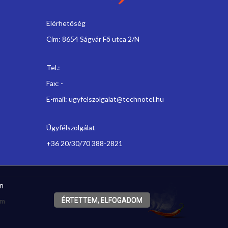
Elérhetőség
Cím: 8654 Ságvár Fő utca 2/N
Tel.:
Fax: -
E-mail:
ugyfelszolgalat@technotel.hu
Ügyfélszolgálat
+36 20/30/70 388-2821
en
Powered by:
ÉRTETTEM, ELFOGADOM
um