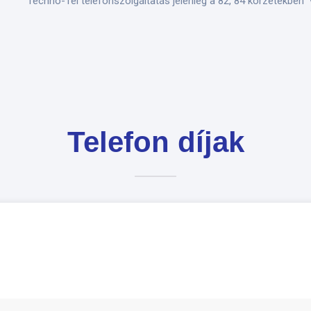
Techno-Tel telefonszolgáltatás jelenleg a 82, 84 körzetekben 
Telefon díjak