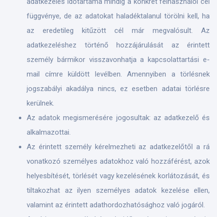
adatkezelés időtartama mindig a konkrét felhasználói cél
függvénye, de az adatokat haladéktalanul törölni kell, ha
az eredetileg kitűzött cél már megvalósult. Az
adatkezeléshez történő hozzájárulását az érintett
személy bármikor visszavonhatja a kapcsolattartási e-
mail címre küldött levélben. Amennyiben a törlésnek
jogszabályi akadálya nincs, ez esetben adatai törlésre
kerülnek.
Az adatok megismerésére jogosultak: az adatkezelő és
alkalmazottai.
Az érintett személy kérelmezheti az adatkezelőtől a rá
vonatkozó személyes adatokhoz való hozzáférést, azok
helyesbítését, törlését vagy kezelésének korlátozását, és
tiltakozhat az ilyen személyes adatok kezelése ellen,
valamint az érintett adathordozhatósághoz való jogáról.