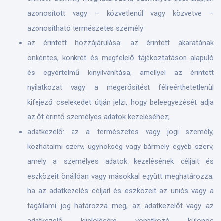
azonosított vagy – közvetlenül vagy közvetve –
azonosítható természetes személy
az érintett hozzájárulása: az érintett akaratának
önkéntes, konkrét és megfelelő tájékoztatáson alapuló
és egyértelmű kinyilvánítása, amellyel az érintett
nyilatkozat vagy a megerősítést félreérthetetlenül
kifejező cselekedet útján jelzi, hogy beleegyezését adja
az őt érintő személyes adatok kezeléséhez;
adatkezelő: az a természetes vagy jogi személy,
közhatalmi szerv, ügynökség vagy bármely egyéb szerv,
amely a személyes adatok kezelésének céljait és
eszközeit önállóan vagy másokkal együtt meghatározza;
ha az adatkezelés céljait és eszközeit az uniós vagy a
tagállami jog határozza meg, az adatkezelőt vagy az
adatkezelő kijelölésére vonatkozó különös