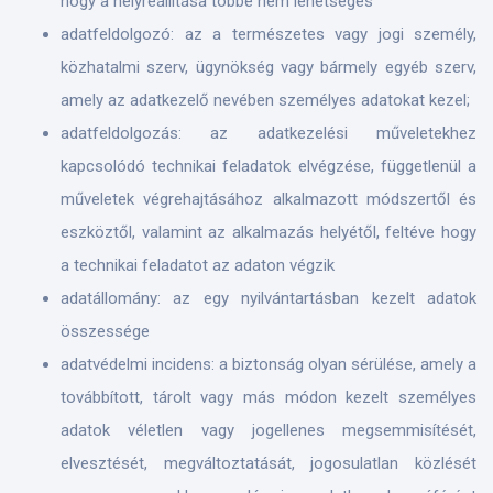
hogy a helyreállítása többé nem lehetséges
adatfeldolgozó: az a természetes vagy jogi személy,
közhatalmi szerv, ügynökség vagy bármely egyéb szerv,
amely az adatkezelő nevében személyes adatokat kezel;
adatfeldolgozás: az adatkezelési műveletekhez
kapcsolódó technikai feladatok elvégzése, függetlenül a
műveletek végrehajtásához alkalmazott módszertől és
eszköztől, valamint az alkalmazás helyétől, feltéve hogy
a technikai feladatot az adaton végzik
adatállomány: az egy nyilvántartásban kezelt adatok
összessége
adatvédelmi incidens: a biztonság olyan sérülése, amely a
továbbított, tárolt vagy más módon kezelt személyes
adatok véletlen vagy jogellenes megsemmisítését,
elvesztését, megváltoztatását, jogosulatlan közlését