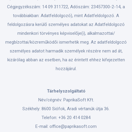
Cégjegyzékszám: 14 09 311722, Adószám: 23457300-2-14, a
továbbiakban: Adatfeldolgozó), mint Adatfeldolgozó. A
feldolgozásra kerülő személyes adatokat az Adatfeldolgozó
mindenkori törvényes képviselője(i), alkalmazottai/
megbízottai/közreműködői ismerhetik meg. Az adatfeldolgozó
személyes adatot harmadik személyek részére nem ad át,
kizárólag abban az esetben, ha az érintett ehhez kifejezetten
hozzájárul.
Tárhelyszolgáltató
Név/cégnév: PaprikaSoft Kft.
Székhely: 8600 Siófok, Aradi vértanúk útja 36.
Telefon: +36 20 414 0284
E-mail: office@paprikasoft.com