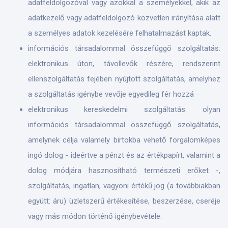
adatfeldolgozóval vagy azokkal a személyekkel, akik az
adatkezelő vagy adatfeldolgozó közvetlen irányítása alatt
a személyes adatok kezelésére felhatalmazást kaptak.
információs társadalommal összefüggő szolgáltatás:
elektronikus úton, távollevők részére, rendszerint
ellenszolgáltatás fejében nyújtott szolgáltatás, amelyhez
a szolgáltatás igénybe vevője egyedileg fér hozzá
elektronikus kereskedelmi szolgáltatás: olyan
információs társadalommal összefüggő szolgáltatás,
amelynek célja valamely birtokba vehető forgalomképes
ingó dolog - ideértve a pénzt és az értékpapírt, valamint a
dolog módjára hasznosítható természeti erőket -,
szolgáltatás, ingatlan, vagyoni értékű jog (a továbbiakban
együtt: áru) üzletszerű értékesítése, beszerzése, cseréje
vagy más módon történő igénybevétele.