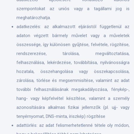
szempontokat az uniós vagy a tagállami jog is
meghatározhatja.
adatkezelés: az alkalmazott eljárástól függetlenül az
adaton végzett bármely művelet vagy a műveletek
összessége, így különösen gyűjtése, felvétele, rögzítése,
rendszerezése, tárolása, megváltoztatása,
felhasználása, lekérdezése, továbbítása, nyilvánosságra
hozatala, összehangolása vagy összekapcsolása,
zárolása, törlése és megsemmisítése, valamint az adat
további felhasználásának megakadályozása, fénykép-,
hang- vagy képfelvétel készítése, valamint a személy
azonosítására alkalmas fizikai jellemzők (pl. ujj- vagy
tenyérnyomat, DNS-minta, íriszkép) rögzítése
adattörlés: az adat felismerhetetlenné tétele oly módon,