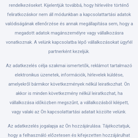
rendelkezéseket. Kijelentjük továbbá, hogy hírlevélre történő
feliratkozáskor nem áll módunkban a kapcsolattartási adatok
valódiságának ellenőrzése és annak megállapítása sem, hogy a
megadott adatok magánszemélyre vagy vállalkozásra
vonatkoznak. A velünk kapcsolatba lépő vállalkozásokat ügyfél
partnerként kezeljük.
Az adatkezelés célja szakmai ismertetők, reklámot tartalmazó
elektronikus üzenetek, információk, hírlevelek küldése,
amelyekről bármikor következmények nélkül leiratkozhat. Ön
akkor is minden következmény nélkül leiratkozhat, ha
vállalkozása időközben megszűnt, a vállalkozásból kilépett,
vagy valaki az Ön kapcsolattartási adatait közölte velünk.
Az adatkezelés jogalapja az Ön hozzájárulása. Tájékoztatjuk,
hogy a felhasználó előzetesen és kifejezetten hozzájárulhat