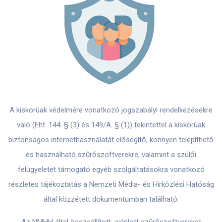
A kiskorúak védelmére vonatkozó jogszabályi rendelkezésekre
való (Eht. 144. § (3) és 149/A. § (1)) tekintettel a kiskorúak
biztonságos internethasználatát elősegítő, könnyen telepíthető
és használható szűrőszoftverekre, valamint a szülői
felügyeletet támogató egyéb szolgáltatásokra vonatkozó
részletes tájékoztatás a Nemzeti Média- és Hírközlési Hatóság
által közzétett dokumentumban található.
Az NMHH által összeállított, ajánlott szűrőszoftvereket