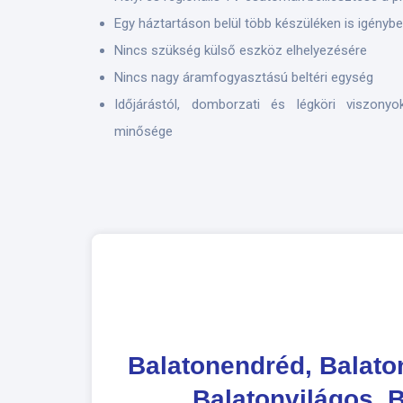
Egy háztartáson belül több készüléken is igénybe
Nincs szükség külső eszköz elhelyezésére
Nincs nagy áramfogyasztású beltéri egység
Időjárástól, domborzati és légköri viszonyo
minősége
Balatonendréd, Balato
Balatonvilágos, 