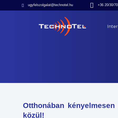
ugyfelszolgalat@technotel.hu
+36 20/30/70
Inte
Otthonában kényelmesen v
közül!