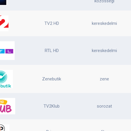
közösségi
TV2 HD
kereskedelmi
RTL HD
kereskedelmi
Zenebutik
zene
TV2Klub
sorozat