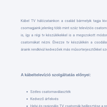
Kábel TV hálózatainkon a család bármelyik tagja kivá
csomagjaink jelenleg több mint száz televíziós csatorn
is, így a régi tv készülékekkel is a megszokott módon
csatornákat nézni. Élvezze tv készülékén a csodála
áraink rendkívül kedvezőek más műsorterjesztőkkel s
A kábeltelevízió szolgáltatás előnyei:
Széles csatornaválaszték
Kedvező árfekvés
Helyi és regionális TV csatornák beillesztése a 