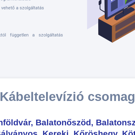
 vehető a szolgáltatás
któl független a szolgáltatás
Kábeltelevízió csoma
nföldvár, Balatonőszöd, Balatons
Bálványos, Kereki, Kőröshegy, Kö