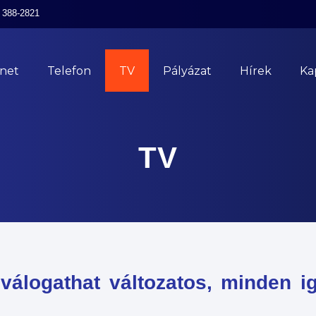
 388-2821
rnet
Telefon
TV
Pályázat
Hírek
Ka
TV
álogathat változatos, minden igé