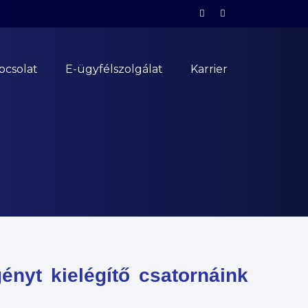
pcsolat
E-ügyfélszolgálat
Karrier
nyt kielégítő csatornáink