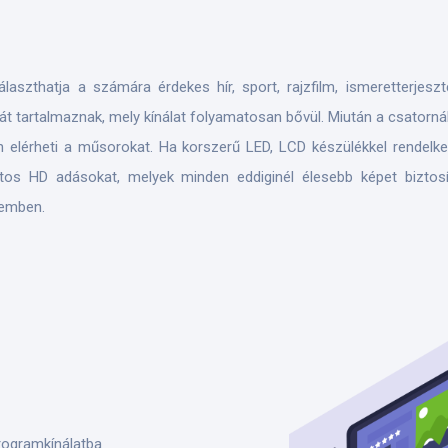
laszthatja a számára érdekes hír, sport, rajzfilm, ismeretterjes
át tartalmaznak, mely kínálat folyamatosan bővül. Miután a csatorná
 elérheti a műsorokat. Ha korszerű LED, LCD készülékkel rendelkez
tos HD adásokat, melyek minden eddiginél élesebb képet biztosít
zemben.
programkínálatba