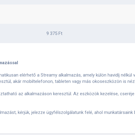
9 375 Ft
lmazással
ikusan elérhető a Streamy alkalmazás, amely külön havidíj nélkül 
esztül, akár mobiltelefonon, tableten vagy más okoseszközön is nézh
ztatható az alkalmazáson keresztül. Az eszközök kezelése, cseréje 
azást, kérjük, jelezze ügyfélszolgálatunk felé, ahol munkatársaink 