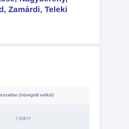
, Zamárdi, Teleki
rozatlan (hűségidő nélkül)
7 028 Ft