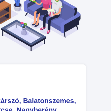
g
zárszó, Balatonszemes,
tcse, Nagyberény,