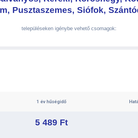
m, Pusztaszemes, Siófok, Szántód
településeken igénybe vehető csomagok:
1 év hűségidő
Hatá
5 489 Ft